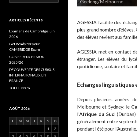
Geelong/Melbourne
e
c
h
e
ARTICLES RÉCENTS
AGESSIA facilite des échange
r
plus grand nombre d’élèves. C
c
Examens de Cambridge juin
des élèves revient aux famill
h
2026
e
Get Ready for your
r
CAMBRIDGE Exam
AGESSIA met en contact des 
CONFERENCES MUN
étranger. Les élèves du lycé
:
2025/26
quotidienne, scolaire et famil
DÉCOUVERTE DES CURSUS
INTERNATIONAUX EN
FRANCE
Échanges linguistiques 
TOEFL exam
Depuis plusieurs années, 
Melbourne et Sydney; le
Ca
AOÛT 2026
l’
Afrique du Sud
(Durban) 
généralement entre septembre
L
M
M
J
V
S
D
pendant l’été pour l’Australie.
1
2
3
4
5
6
7
8
9