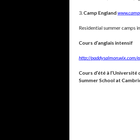
3.
Camp England
www.campe
Residential summer camps in 
Cours d’anglais intensif
http://paddysalmon.wix.com/e
Cours d’été à l’Universit
Summer School at Cambrid