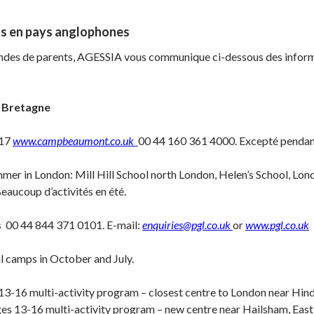
fs en pays anglophones
des de parents, AGESSIA vous communique ci-dessous des informa
e Bretagne
-17
www.campbeaumont.co.uk
00 44 160 361 4000. Excepté pendant 
mer in London: Mill Hill School north London, Helen’s School, Lon
aucoup d’activités en été.
s
00 44 844 371 0101. E-mail:
enquiries@pgl.co.uk
or
www.pgl.co.uk
al camps in October and July.
 13-16 multi-activity program – closest centre to London near Hind
ages 13-16 multi-activity program – new centre near Hailsham, East