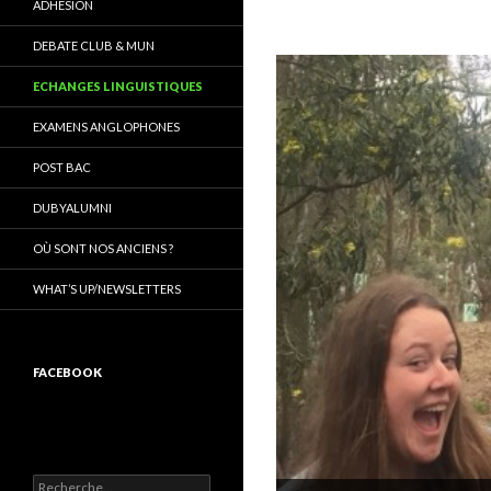
ADHÉSION
DEBATE CLUB & MUN
ECHANGES LINGUISTIQUES
EXAMENS ANGLOPHONES
POST BAC
DUBYALUMNI
OÙ SONT NOS ANCIENS ?
WHAT’S UP/NEWSLETTERS
FACEBOOK
R