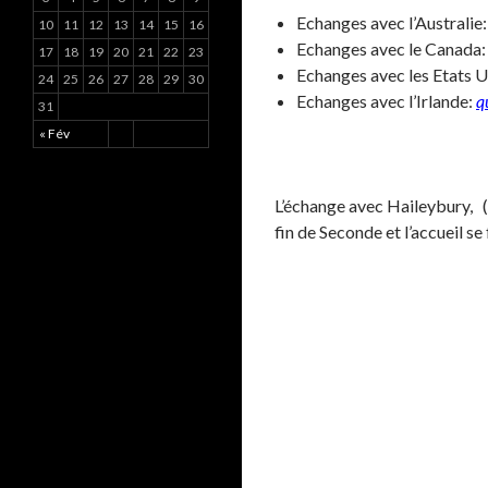
Echanges avec l’Australie
10
11
12
13
14
15
16
Echanges avec le Canada
17
18
19
20
21
22
23
Echanges avec les Etats U
24
25
26
27
28
29
30
Echanges avec l’Irlande:
q
31
« Fév
L’échange avec Haileybury, (M
fin de Seconde et l’accueil se