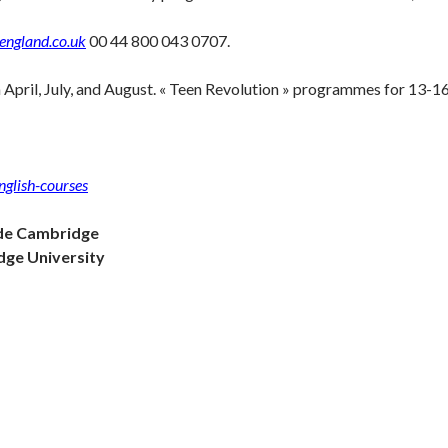
ngland.co.uk
00 44 800 043 0707.
April, July, and August. « Teen Revolution » programmes for 13-1
nglish-courses
é de Cambridge
ge University