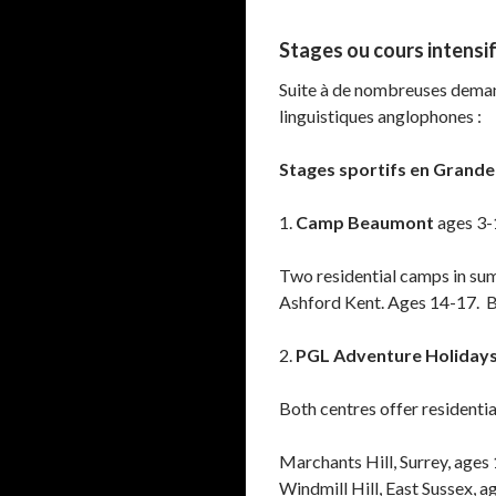
Stages ou cours intensi
Suite à de nombreuses deman
linguistiques anglophones :
Stages sportifs en Grand
1.
Camp Beaumont
ages 3
Two residential camps in sum
Ashford Kent. Ages 14-17. Be
2.
PGL Adventure Holiday
Both centres offer residenti
Marchants Hill, Surrey, ages
Windmill Hill, East Sussex, 