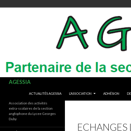
Recherche
AGESSIA
ALLER AU CONTENU
ACTUALITÉS AGESSIA
L’ASSOCIATION
ADHÉSION
DE
Association des activités
extra-scolaires de la section
anglophone du Lycee Georges
Duby
ECHANGES 