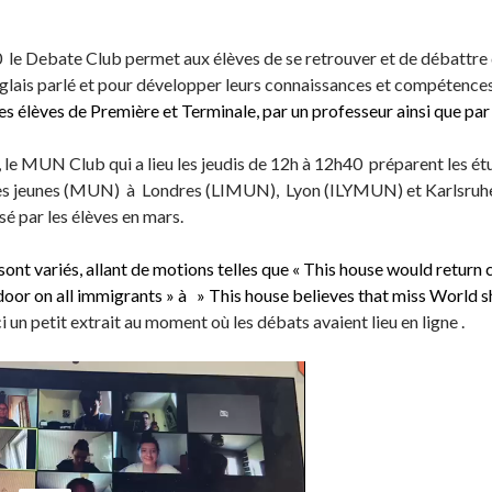
le Debate Club permet aux élèves de se retrouver et de débattre de
nglais parlé et pour développer leurs connaissances et compétenc
s élèves de Première et Terminale, par un professeur ainsi que par
, le MUN Club qui a lieu les jeudis de 12h à 12h40 préparent les ét
es jeunes (MUN) à Londres (LIMUN), Lyon (ILYMUN) et Karlsruhe 
 par les élèves en mars.
ont variés, allant de motions telles que « This house would return cu
oor on all immigrants » à » This house believes that miss World sh
ci un petit extrait au moment où les débats avaient lieu en ligne .