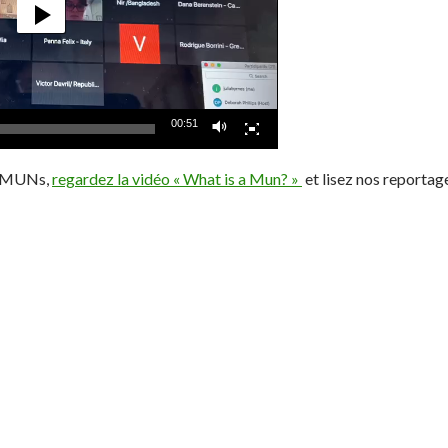
00:51
es MUNs,
regardez la vidéo « What is a Mun? »
et lisez nos reportage