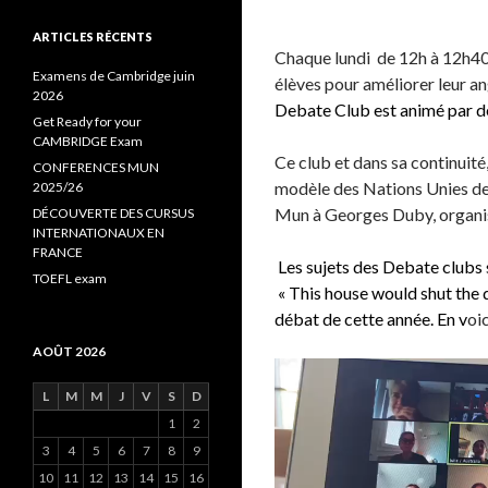
h
e
ARTICLES RÉCENTS
Chaque lundi de 12h à 12h40 
r
c
Examens de Cambridge juin
élèves pour améliorer leur a
h
2026
Debate Club est animé par de
e
Get Ready for your
r
CAMBRIDGE Exam
Ce club et dans sa continuité
CONFERENCES MUN
:
modèle des Nations Unies d
2025/26
Mun à Georges Duby, organisé
DÉCOUVERTE DES CURSUS
INTERNATIONAUX EN
FRANCE
Les sujets des Debate clubs s
TOEFL exam
« This house would shut the d
débat de cette année. En v
oi
AOÛT 2026
Lecteur
vidéo
L
M
M
J
V
S
D
1
2
3
4
5
6
7
8
9
10
11
12
13
14
15
16