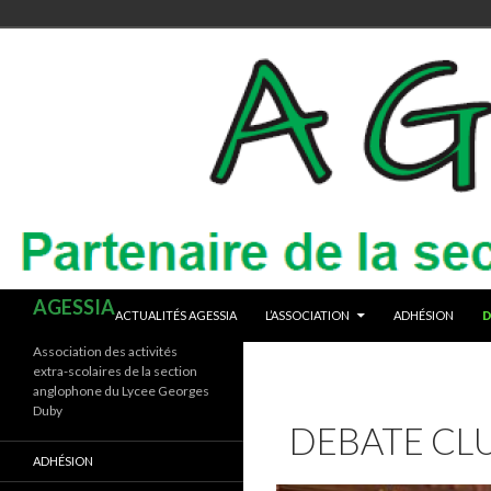
ALLER AU CONTENU
Recherche
AGESSIA
ACTUALITÉS AGESSIA
L’ASSOCIATION
ADHÉSION
D
Association des activités
extra-scolaires de la section
anglophone du Lycee Georges
Duby
DEBATE CL
ADHÉSION