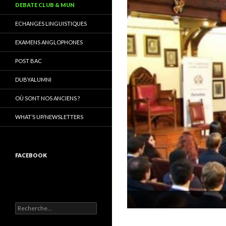
DEBATE CLUB & MUN
ECHANGES LINGUISTIQUES
EXAMENS ANGLOPHONES
POST BAC
DUBYALUMNI
OÙ SONT NOS ANCIENS ?
WHAT’S UP/NEWSLETTERS
FACEBOOK
R
e
c