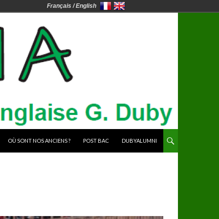
Français / English
OÙ SONT NOS ANCIENS ?
POST BAC
DUBYALUMNI