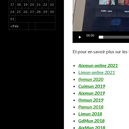
17
18
19
20
21
22
23
24
25
26
27
28
29
30
31
« Fév
00:00
Et pour en savoir plus sur l
Aixmun online 2021
Limun online 2021
Ilymun 2020
Cuimun 2019
Aixmun 2019
Ilymun 2019
Pamun 2018
Limun 2018
GdMun 2018
AixMun 2018